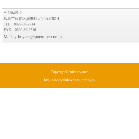
〒738-0512
広島市佐伯区湯来町大字白砂82-4
TEL：0829-86-2714
FAX：0829-86-2716
Mail :y-hoyoen@poem.ocn.ne.jp
Copyright© yukihoyouen
http://www.yukihoyouen.join-us.jp/