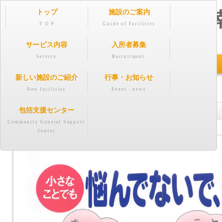
トップ
施設のご案内
芸
社
会福祉法
人
T O P
Guide of Facilities
サービス内容
入所者募集
Service
Recruitment
● お知らせ ●
新しい施設のご紹介
行事・お知らせ
New facilities
Event・news
包括支援センター
令和7年 包括
Community General Support
Center