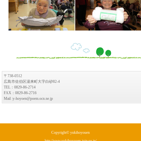
〒738-0512
広島市佐伯区湯来町大字白砂82-4
TEL：0829-86-2714
FAX：0829-86-2716
Mail :y-hoyoen@poem.ocn.ne.jp
Copyright© yukihoyouen
http://www.yukihoyouen.join-us.jp/