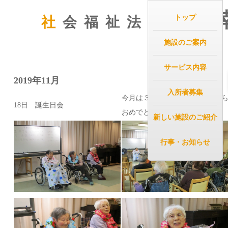
芸
トップ
社
会福祉法
人
施設のご案内
サービス内容
2019年11月
入所者募集
今月は３名の方が誕生日を迎え
18日 誕生日会
おめでとうございます
新しい施設のご紹介
行事・お知らせ